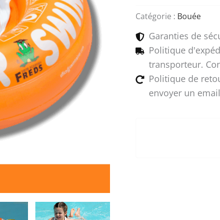
de
Catégorie :
Bouée
natation
2
Garanties de séc
à
6
Politique d'expéd
ans
transporteur. Co
–
Politique de reto
SWIMTRAINER
Classic
envoyer un email
orange