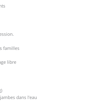
nts
ession.
s familles
age libre
g)
jambes dans l’eau