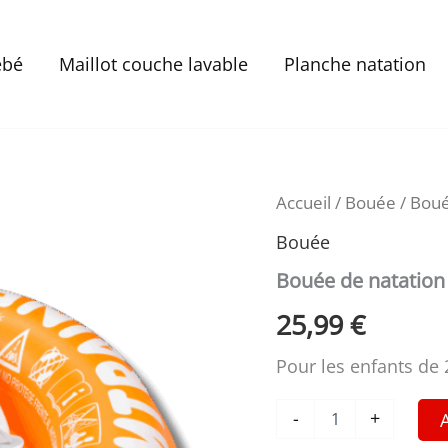
ébé
Maillot couche lavable
Planche natation
Accueil
/
Bouée
/ Boué
Bouée
Bouée de natation
25,99
€
Pour les enfants de 
quantité
-
+
de
Bouée